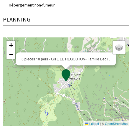
Hébergement non-fumeur
PLANNING
+
−
5 pièces 10 pers - GITE LE REGOUTON- Famille Bec F.
Leaflet
|
©
OpenStreetMap