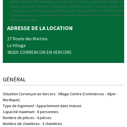
(CNIL), relative à l'informatique, aux fichiers et aux libertés (article 36), le titulaire du d
exiger que soient rectifiées, complétées, clarifiées, mises à jour ou effacées les 
concernant qui sont inexactes, incomplètes, équivoques, périmées ou dont la collecte ou l
communication ou la conservation est interdite. Pour exercer ce droit, merci de le p
formulaire ci-dessus.
ADRESSE DE LA LOCATION
27 Route des Martins
Le Village
38250
CORRENCON EN VERCORS
GÉNÉRAL
Situation Corrençon en Vercors
:
Village Centre (Commerces - Alpin -
Nordique)
Type de logement
:
Appartement dans maison
Capacité maximum
:
8 personnes
Nombre de pièces
:
4 pièces
Nombre de chambres
:
3 chambres