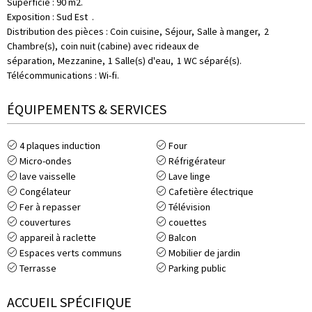
Superficie
:
90
m2
Exposition
:
Sud Est
Distribution des pièces
:
Coin cuisine
Séjour
Salle à manger
2
Chambre(s)
coin nuit (cabine) avec rideaux de
séparation
Mezzanine
1
Salle(s) d'eau
1
WC séparé(s)
Télécommunications
:
Wi-fi
ÉQUIPEMENTS & SERVICES
4
plaques induction
Four
Micro-ondes
Réfrigérateur
lave vaisselle
Lave linge
Congélateur
Cafetière électrique
Fer à repasser
Télévision
couvertures
couettes
appareil à raclette
Balcon
Espaces verts communs
Mobilier de jardin
Terrasse
Parking public
ACCUEIL SPÉCIFIQUE