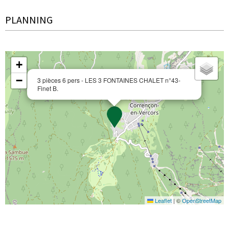
PLANNING
+
−
3 pièces 6 pers - LES 3 FONTAINES CHALET n°43-
Finet B.
Leaflet
|
©
OpenStreetMap